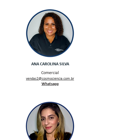
ANA CAROLINA SILVA
Comercial
v
endas2
@cosmocien
cia.com.br
W
hatsapp