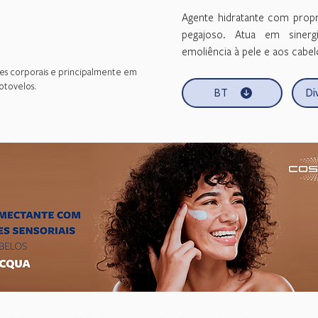
Agente hidratante com propr
pegajoso. Atua em siner
emoliência à pele e aos cabel
ões corporais e principalmente em
otovelos.
BT
Di