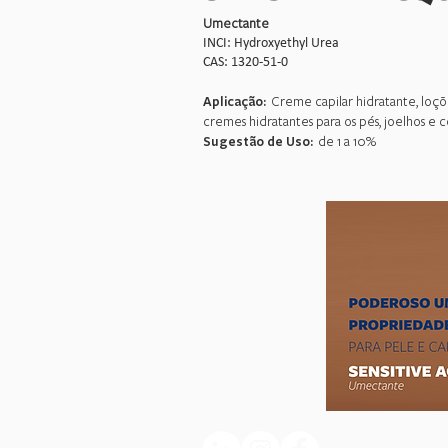
Umectante
INCI: Hydroxyethyl Urea
CAS: 1320-51-0
Aplicação:
Creme capilar hidratante, loç
cremes hidratantes para os pés, joelhos e c
​Sugestão de Uso:
de 1 a 10%