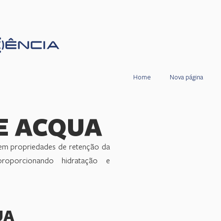
Home
Nova página
E ACQUA
uem propriedades de retenção da
roporcionando hidratação e
UA