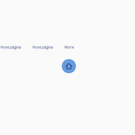
Nova página
Nova página
More